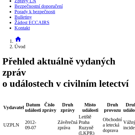
Zprávy LN
Bezpečnostní doporučení
Porady k bezpečnosti
Bulletiny
Žádost ECCAIRS
Kontakt
home
Úvod
Přehled aktuálně vydaných
zpráv
o událostech v civilním letectví
Datum
Číslo
Druh
Místo
Druh
Dru
Vydavatel
události
zprávy
zprávy
události
provozu
událo
Letiště
Obchodní
2012-
Závěrečná
Praha
Vážn
UZPLN
a letecká
09-07
zpráva
Ruzyně
incide
doprava
(LKPR)