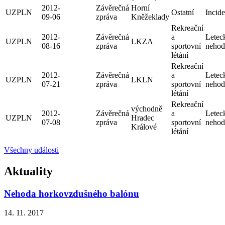
2012-
Závěrečná
Horní
UZPLN
Ostatní
Incide
09-06
zpráva
Kněžeklady
Rekreační
2012-
Závěrečná
a
Letec
UZPLN
LKZA
08-16
zpráva
sportovní
nehod
létání
Rekreační
2012-
Závěrečná
a
Letec
UZPLN
LKLN
07-21
zpráva
sportovní
nehod
létání
Rekreační
východně
2012-
Závěrečná
a
Letec
UZPLN
Hradec
07-08
zpráva
sportovní
nehod
Králové
létání
Všechny události
Aktuality
Nehoda horkovzdušného balónu
14. 11. 2017