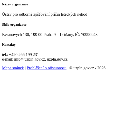
Název organizace
Ústav pro odborné zjišťování příčin leteckých nehod
Sídlo organizace
Beranových 130, 199 00 Praha 9 – Letňany, IČ: 70990948
Kontakty
tel.: +420 266 199 231
e-mail: info@uzpln.gov.cz, uzpln.gov.cz
Mapa stránek
|
Prohlášení o přístupnosti
| © uzpln.gov.cz - 2026