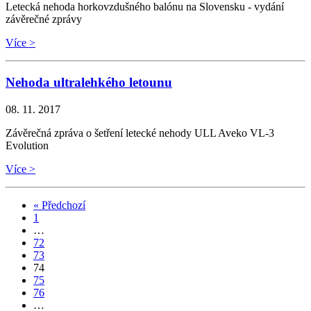
Letecká nehoda horkovzdušného balónu na Slovensku - vydání
závěrečné zprávy
Více >
Nehoda ultralehkého letounu
08. 11. 2017
Závěrečná zpráva o šetření letecké nehody ULL Aveko VL-3
Evolution
Více >
« Předchozí
1
…
72
73
74
75
76
…